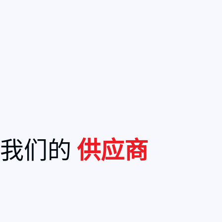
跳
内
至
容
内
容
我们的
供应商