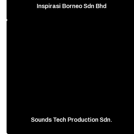
Inspirasi Borneo Sdn Bhd
Sounds Tech Production Sdn.
+60 88 710 320
查看网站
Sounds Tech Production Sdn.