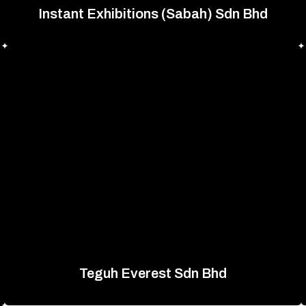
Instant Exhibitions (Sabah) Sdn Bhd
Teguh Everest Sdn Bhd
+60 88 768 300
查看网站
Teguh Everest Sdn Bhd