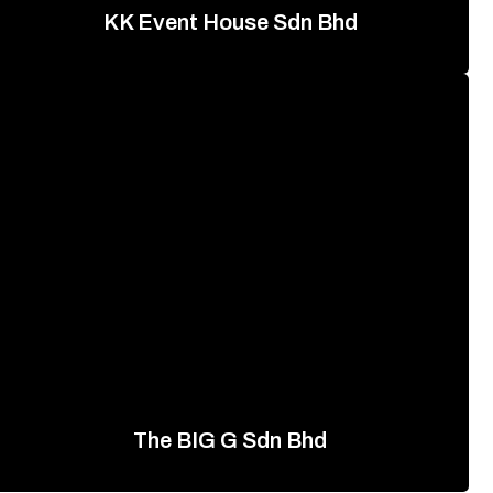
KK Event House Sdn Bhd
The BIG G Sdn Bhd
+60 88 395 658
查看网站
The BIG G Sdn Bhd