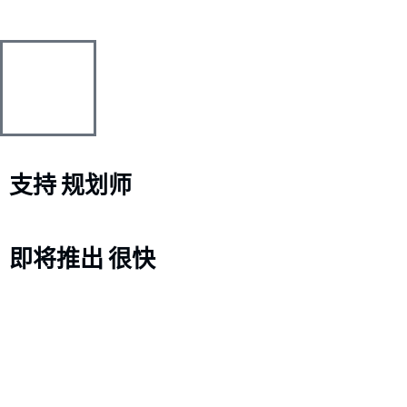
跳
内
至
容
内
容
支持
规划师
即将推出
很快