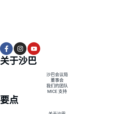
F
I
Y
a
n
o
c
s
u
关于沙巴
e
t
t
b
a
u
沙巴会议局
o
g
b
董事会
o
r
e
我们的团队
k
a
MICE 支持
-
m
要点
f
关于沙巴