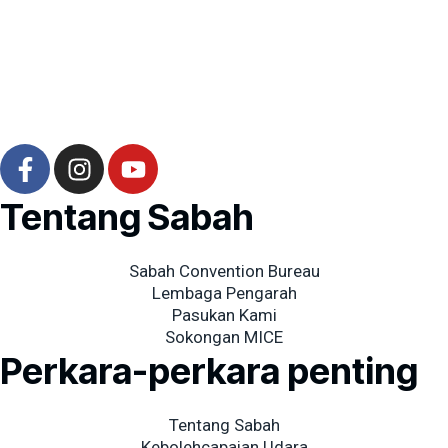
F
I
Y
a
n
o
c
s
u
Tentang Sabah
e
t
t
b
a
u
Sabah Convention Bureau
o
g
b
Lembaga Pengarah
o
r
e
Pasukan Kami
k
a
Sokongan MICE
-
m
Perkara-perkara penting
f
Tentang Sabah
Kebolehcapaian Udara